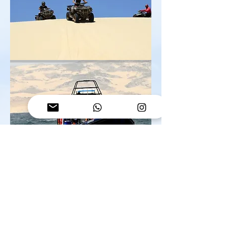
Boa Vista Tours
– Le
migliori esperienze
sull'isola